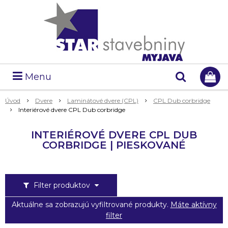
Menu
Úvod
Dvere
Laminátové dvere (CPL)
CPL Dub corbridge
Interiérové dvere CPL Dub corbridge
INTERIÉROVÉ DVERE CPL DUB
CORBRIDGE | PIESKOVANÉ
Filter produktov
Aktuálne sa zobrazujú vyfiltrované produkty.
Máte aktívny
filter