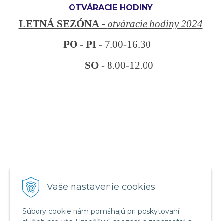
OTVÁRACIE HODINY
LETNÁ SEZÓNA
-
otváracie hodiny 2024
PO - PI -
7.00-16.30
SO -
8.00-12.00
VŠETKO O NÁKUPE
Vaše nastavenie cookies
Obchodné podmienky
Reklamačný poriadok
Súbory cookie nám pomáhajú pri poskytovaní
Ochrana osobných údajov