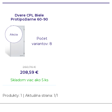
Dvere CPL Biele
Protipožiarne 60-90
Akcia
Počet
variantov: 8
260,76 €
208,59
€
Skladom viac ako 5 ks
Produkty:
1
| Aktuálna strana:
1
/
1