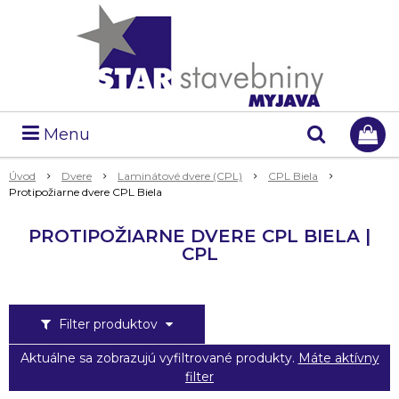
Menu
Úvod
Dvere
Laminátové dvere (CPL)
CPL Biela
Protipožiarne dvere CPL Biela
PROTIPOŽIARNE DVERE CPL BIELA |
CPL
Filter produktov
Aktuálne sa zobrazujú vyfiltrované produkty.
Máte aktívny
filter