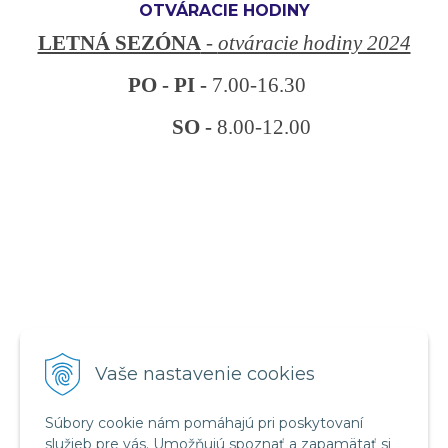
OTVÁRACIE HODINY
LETNÁ SEZÓNA
-
otváracie hodiny 2024
PO - PI -
7.00-16.30
SO -
8.00-12.00
VŠETKO O NÁKUPE
Vaše nastavenie cookies
Obchodné podmienky
Reklamačný poriadok
Súbory cookie nám pomáhajú pri poskytovaní
Ochrana osobných údajov
služieb pre vás. Umožňujú spoznať a zapamätať si