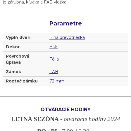
je zárubňa, kľučka a FAB vložka.
Parametre
Výplň dverí
Plná drevotrieska
Dekor
Buk
Povrchová
Fólia
úprava
Zámok
FAB
Rozteč zámku
72 mm
OTVÁRACIE HODINY
LETNÁ SEZÓNA
-
otváracie hodiny 2024