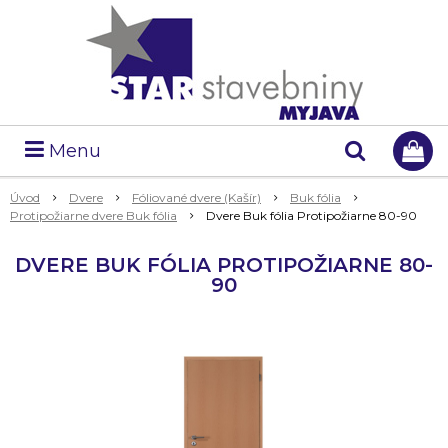
Menu
Úvod
Dvere
Fóliované dvere (Kašír)
Buk fólia
Protipožiarne dvere Buk fólia
Dvere Buk fólia Protipožiarne 80-90
DVERE BUK FÓLIA PROTIPOŽIARNE 80-
90