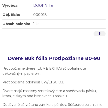
Výrobca:
DOORNITE
Obj. čislo:
000018
Obsah balenia:
1 ks
Dvere Buk fólia Protipožiarne 80-90
Protipožiarne dvere (LUME EXTRA) sú potiahnuté
dekoračným papierom.
Protipožiarna odolnosť EW/EI 30 D3.
Dvere majú masívny smrekový rám a speňovaciu pásku,
ktorá je skrytá pod hranovacou páskou.
Dodávané sú vrátane zámku a pántov. Súčasťou balenia nie