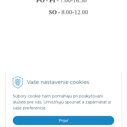
PO - PI -
7.00-16.30
SO -
8.00-12.00
VŠETKO O NÁKUPE
Vaše nastavenie cookies
Obchodné podmienky
Reklamačný poriadok
Súbory cookie nám pomáhajú pri poskytovaní
Ochrana osobných údajov
služieb pre vás. Umožňujú spoznať a zapamätať si
vaše preferencie.
NÁJDETE NÁS
Prijať