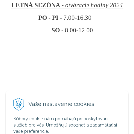
LETNÁ SEZÓNA
-
otváracie hodiny 2024
PO - PI -
7.00-16.30
SO -
8.00-12.00
VŠETKO O NÁKUPE
Vaše nastavenie cookies
Obchodné podmienky
Reklamačný poriadok
Súbory cookie nám pomáhajú pri poskytovaní
Ochrana osobných údajov
služieb pre vás. Umožňujú spoznať a zapamätať si
vaše preferencie.