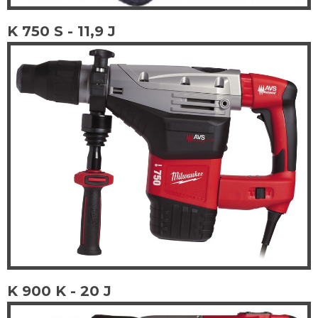
K 750 S - 11,9 J
K 900 K - 20 J