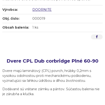
Výrobca:
DOORNITE
Obj. čislo:
000019
Obsah balenia:
1 ks
Dvere CPL Dub corbridge Plné 60-90
Dvere majú laminátový (CPL) povrch, hrúbky 0,2mm s
vysokou odolnosťou proti mechanickému poškodeniu,
vyznačujúci sa ľahkou údržbou a dlhou životnosťou.
Dodávané sú vrátane zámku a pántov. Súčasťou balenia nie
je zárubňa a kľučka.