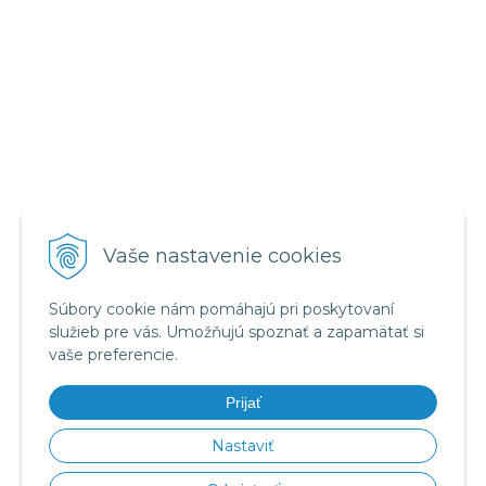
VŠETKO O NÁKUPE
Vaše nastavenie cookies
Obchodné podmienky
Reklamačný poriadok
Súbory cookie nám pomáhajú pri poskytovaní
Ochrana osobných údajov
služieb pre vás. Umožňujú spoznať a zapamätať si
vaše preferencie.
NÁJDETE NÁS
Prijať
Nastaviť