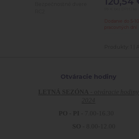
120,54
Bezpečnostné dvere
98 €
bez DPH / ks
RC2
Dodanie do 5-1
pracovných dní
Produkty:
1
| 
Otváracie hodiny
LETNÁ SEZÓNA
-
otváracie hodiny
2024
PO - PI -
7.00-16.30
SO -
8.00-12.00