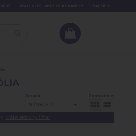
DVERE
WALLNITE - AKUSTICKÉ PANELY
ĎALŠIE
ólia
ÓLIA
Zoradiť:
Zobrazenie:
Názov A-Z
ty.
Máte aktívny filter