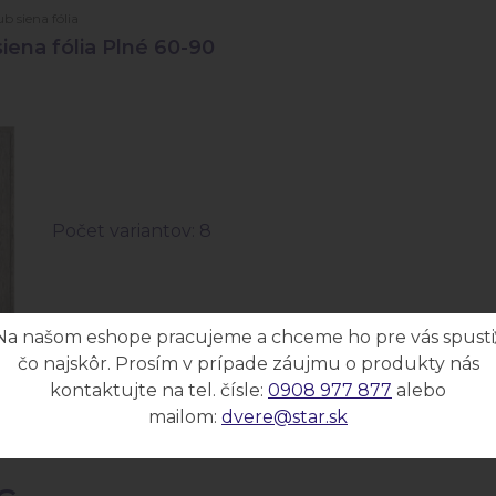
b siena fólia
iena fólia Plné 60-90
Počet variantov: 8
Na našom eshope pracujeme a chceme ho pre vás spusti
čo najskôr. Prosím v prípade záujmu o produkty nás
re s fóliovou povrchovou
kontaktujte na tel. čísle:
0908 977 877
alebo
mailom:
dvere@star.sk