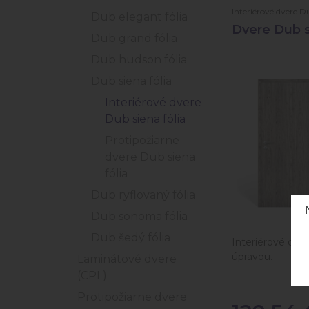
Interiérové dvere Du
Dub elegant fólia
Dvere Dub s
Dub grand fólia
Dub hudson fólia
Dub siena fólia
Interiérové dvere
Dub siena fólia
Protipožiarne
dvere Dub siena
fólia
Dub ryflovaný fólia
Dub sonoma fólia
Dub šedý fólia
Interiérové dve
úpravou.
Laminátové dvere
(CPL)
Protipožiarne dvere