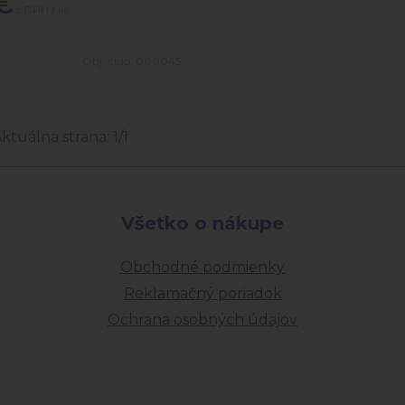
€
s DPH / ks
0
Obj. čislo:
000045
Aktuálna strana:
1
/
1
Všetko o nákupe
Obchodné podmienky
Reklamačný poriadok
Ochrana osobných údajov