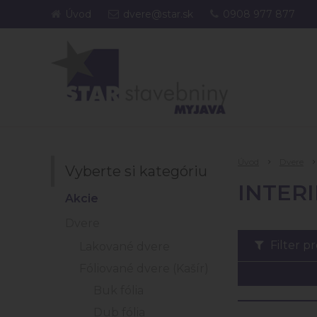
Úvod
dvere@star.sk
0908 977 877
Úvod
Dvere
Vyberte si kategóriu
INTER
Akcie
Dvere
Filter p
Lakované dvere
Fóliované dvere (Kašír)
Buk fólia
Dub fólia