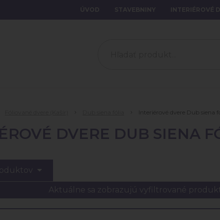
ÚVOD
STAVEBNINY
INTERIÉROVÉ 
Fóliované dvere (Kašír)
Dub siena fólia
Interiérové dvere Dub siena f
IÉROVÉ DVERE DUB SIENA F
roduktov
Aktuálne sa zobrazujú vyfiltrované produk