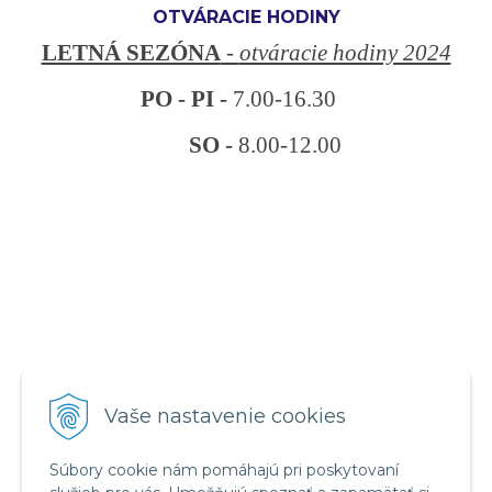
OTVÁRACIE HODINY
LETNÁ SEZÓNA
-
otváracie hodiny 2024
PO - PI -
7.00-16.30
SO -
8.00-12.00
VŠETKO O NÁKUPE
Vaše nastavenie cookies
Obchodné podmienky
Reklamačný poriadok
Súbory cookie nám pomáhajú pri poskytovaní
Ochrana osobných údajov