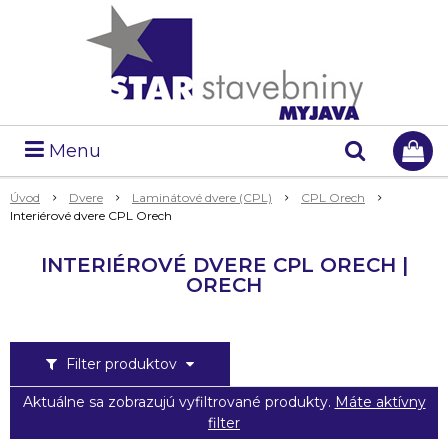
Menu
Úvod
Dvere
Laminátové dvere (CPL)
CPL Orech
Interiérové dvere CPL Orech
INTERIÉROVÉ DVERE CPL ORECH |
ORECH
Filter produktov
Aktuálne sa zobrazujú vyfiltrované produkty.
Máte aktívny
filter