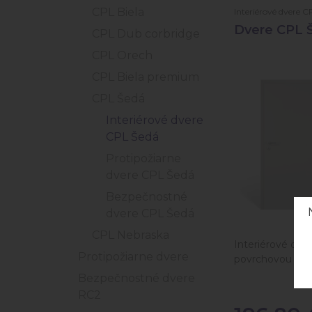
CPL Biela
Interiérové dvere C
Dvere CPL 
CPL Dub corbridge
CPL Orech
CPL Biela premium
CPL Šedá
Interiérové dvere
CPL Šedá
Protipožiarne
dvere CPL Šedá
Bezpečnostné
dvere CPL Šedá
CPL Nebraska
Interiérové dve
Protipožiarne dvere
povrchovou úpr
Bezpečnostné dvere
RC2