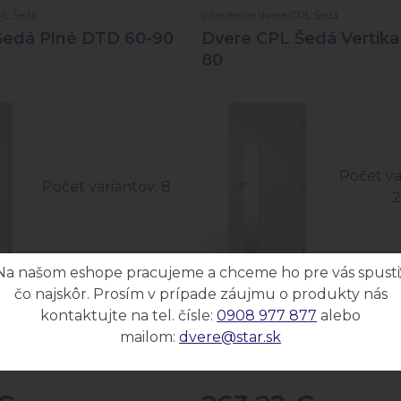
PL Šedá
Interiérové dvere CPL Šedá
Šedá Plné DTD 60-90
Dvere CPL Šedá Vertik
80
Počet va
Počet variantov: 8
Na našom eshope pracujeme a chceme ho pre vás spusti
čo najskôr. Prosím v prípade záujmu o produkty nás
re s laminovanou
Interiérové dvere s laminovano
kontaktujte na tel. čísle:
0908 977 877
alebo
avou.
povrchovou úpravou.
mailom:
dvere@star.sk