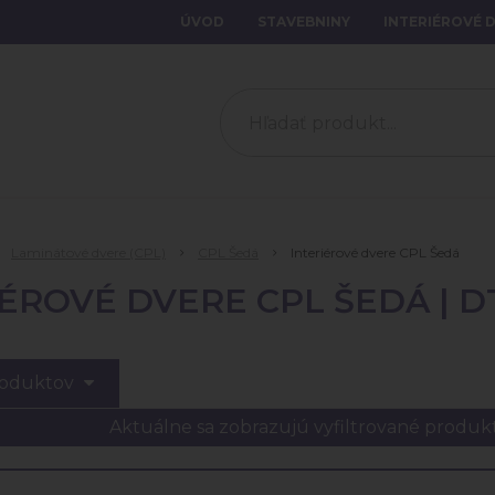
ÚVOD
STAVEBNINY
INTERIÉROVÉ 
Laminátové dvere (CPL)
CPL Šedá
Interiérové dvere CPL Šedá
ÉROVÉ DVERE CPL ŠEDÁ | D
roduktov
Aktuálne sa zobrazujú vyfiltrované produk