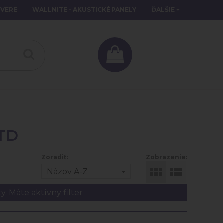
DVERE
WALLNITE - AKUSTICKÉ PANELY
ĎALŠIE
TD
Zoradiť:
Zobrazenie:
Názov A-Z
ty.
Máte aktívny filter