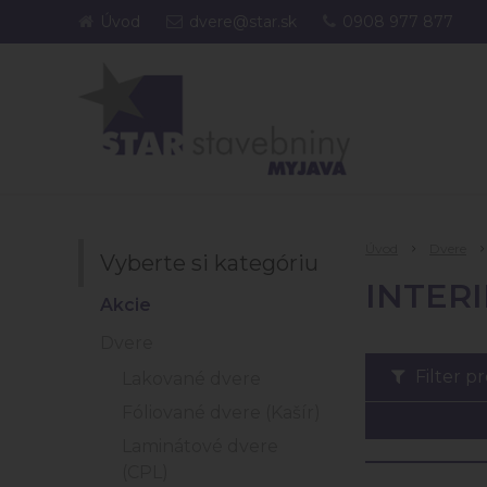
Úvod
dvere@star.sk
0908 977 877
Úvod
Dvere
Vyberte si kategóriu
INTERI
Akcie
Dvere
Filter p
Lakované dvere
Fóliované dvere (Kašír)
Laminátové dvere
(CPL)