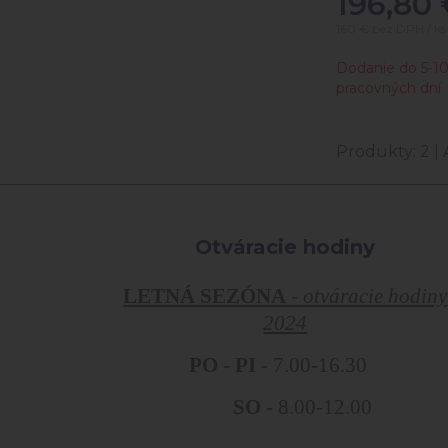
196,80
160 €
bez DPH / ks
Dodanie do 5-1
pracovných dní
Produkty:
2
| 
Otváracie hodiny
LETNÁ SEZÓNA
-
otváracie hodiny
2024
PO - PI -
7.00-16.30
SO -
8.00-12.00