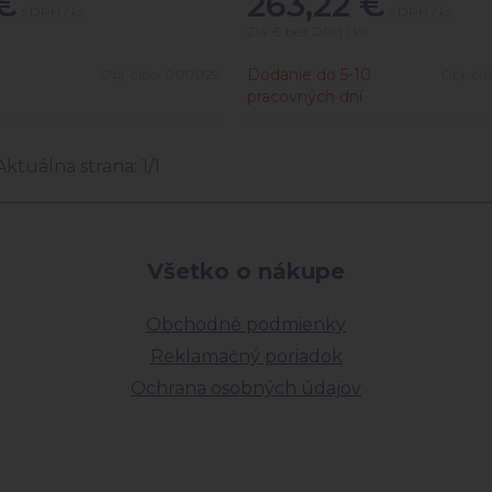
€
263,22
€
s DPH / ks
s DPH / ks
214 €
bez DPH / ks
0
Dodanie do 5-10
Obj. čislo:
000029
Obj. čis
pracovných dní
Aktuálna strana:
1
/
1
Všetko o nákupe
Obchodné podmienky
Reklamačný poriadok
Ochrana osobných údajov