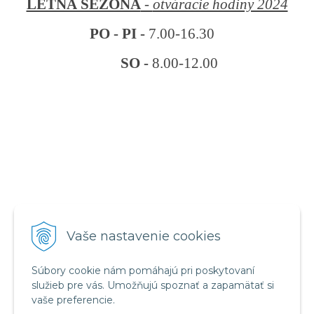
LETNÁ SEZÓNA
-
otváracie hodiny 2024
PO - PI -
7.00-16.30
SO -
8.00-12.00
VŠETKO O NÁKUPE
Vaše nastavenie cookies
Obchodné podmienky
Reklamačný poriadok
Súbory cookie nám pomáhajú pri poskytovaní
Ochrana osobných údajov
služieb pre vás. Umožňujú spoznať a zapamätať si
vaše preferencie.
NÁJDETE NÁS