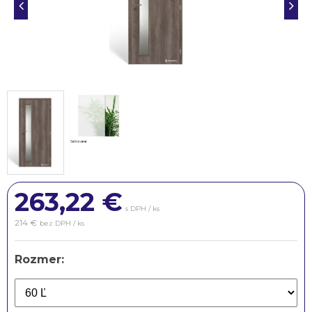
263,22
€
s DPH / ks
214 €
bez DPH / ks
Rozmer: