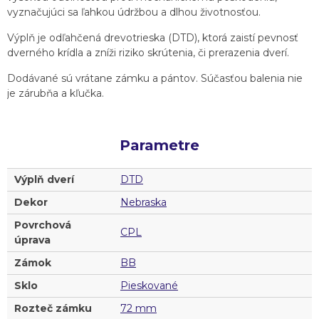
vyznačujúci sa ľahkou údržbou a dlhou životnosťou.
Výplň je odľahčená drevotrieska (DTD), ktorá zaistí pevnosť
dverného krídla a zníži riziko skrútenia, či prerazenia dverí.
Dodávané sú vrátane zámku a pántov. Súčasťou balenia nie
je zárubňa a kľučka.
Parametre
Výplň dverí
DTD
Dekor
Nebraska
Povrchová
CPL
úprava
Zámok
BB
Sklo
Pieskované
Rozteč zámku
72 mm