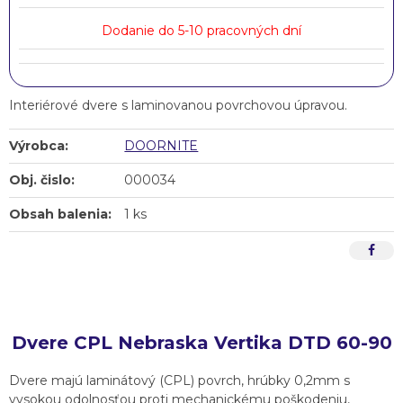
Dodanie do 5-10 pracovných dní
Interiérové dvere s laminovanou povrchovou úpravou.
Výrobca:
DOORNITE
Obj. čislo:
000034
Obsah balenia:
1 ks
Dvere CPL Nebraska Vertika DTD 60-90
Dvere majú laminátový (CPL) povrch, hrúbky 0,2mm s
vysokou odolnosťou proti mechanickému poškodeniu,