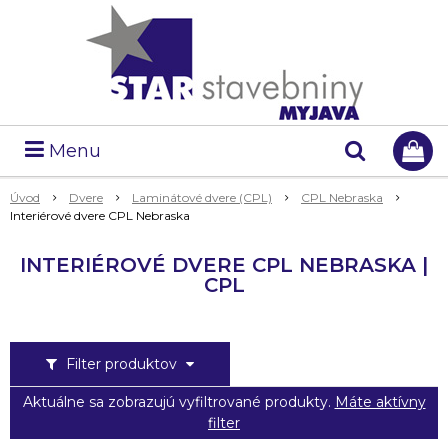
Menu
Úvod
Dvere
Laminátové dvere (CPL)
CPL Nebraska
Interiérové dvere CPL Nebraska
INTERIÉROVÉ DVERE CPL NEBRASKA |
CPL
Filter produktov
Aktuálne sa zobrazujú vyfiltrované produkty.
Máte aktívny
filter