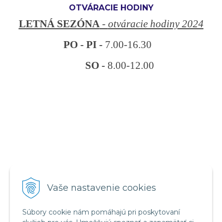
OTVÁRACIE HODINY
LETNÁ SEZÓNA
-
otváracie hodiny 2024
PO - PI -
7.00-16.30
SO -
8.00-12.00
VŠETKO O NÁKUPE
Vaše nastavenie cookies
Obchodné podmienky
Reklamačný poriadok
Súbory cookie nám pomáhajú pri poskytovaní
Ochrana osobných údajov