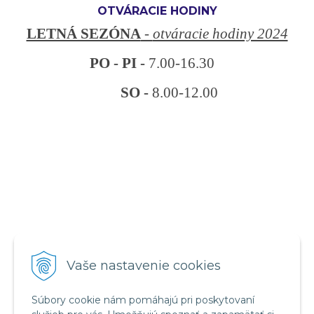
OTVÁRACIE HODINY
LETNÁ SEZÓNA
-
otváracie hodiny 2024
PO - PI -
7.00-16.30
SO -
8.00-12.00
VŠETKO O NÁKUPE
Vaše nastavenie cookies
Obchodné podmienky
Reklamačný poriadok
Súbory cookie nám pomáhajú pri poskytovaní
Ochrana osobných údajov