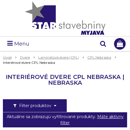
Menu
Úvod
Dvere
Laminátové dvere (CPL)
CPL Nebraska
Interiérové dvere CPL Nebraska
INTERIÉROVÉ DVERE CPL NEBRASKA |
NEBRASKA
Filter produktov
Aktuálne sa zobrazujú vyfiltrované produkty.
Máte aktívny
filter